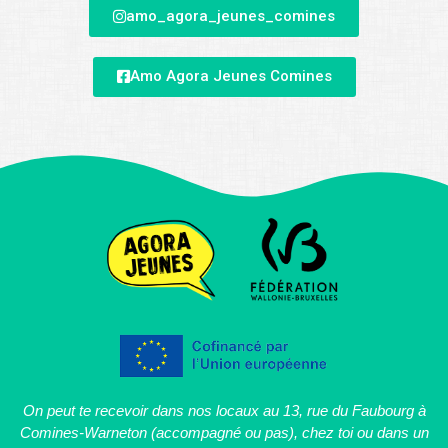
amo_agora_jeunes_comines
Amo Agora Jeunes Comines
On peut te recevoir dans nos locaux au 13, rue du Faubourg à
Comines-Warneton (accompagné ou pas), chez toi ou dans un